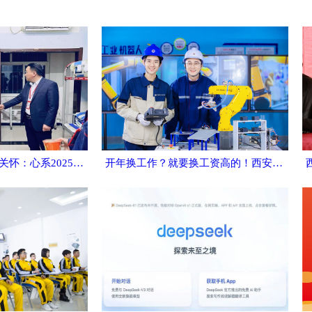
西安万通校领导温情关怀：心系2025级新生，暖入寝室送温馨
开年换工作？就要换工资高的！西安电工PLC技术去哪里学？